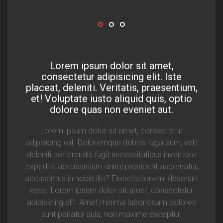
Lorem ipsum dolor sit amet,
consectetur adipisicing elit. Iste
placeat, deleniti. Veritatis, praesentium,
et! Voluptate iusto aliquid quis, optio
dolore quas non eveniet aut.
Lorem ipsum dolor sit amet, consectetur
adipisicing elit. Doloremque debitis fuga eum, velit
deleniti perferendis fugit necessitatibus inventore
expedita accusantium animi provident aspernatur,
accusamus in nobis illo? Exercitationem, deserunt
esse. Lorem ipsum dolor sit amet, consectetur
adipisicing elit. Amet minima laboriosam dolores
sunt pariatur quia, non maxime excepturi