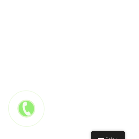
MAPA
ADRES
Kalińska 12 , 26-600 Radom , PL
jolmar@onet.pl
+48 512490955
24 godziny, 7 dni w tygodniu
24/7 JOLMAR - Pomoc Drogowa
All Rights Reserved ©
2017