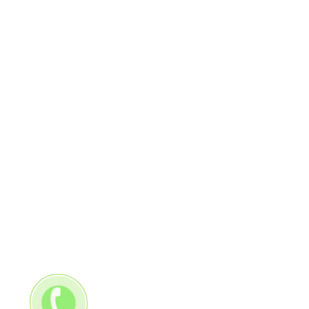
MAPA
ADRES
Kalińska 12 , 26-600 Radom , PL
jolmar@onet.pl
+48 512490955
24 godziny, 7 dni w tygodniu